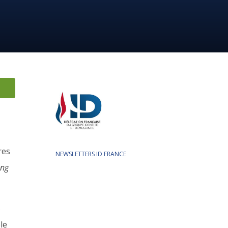
res
NEWSLETTERS ID FRANCE
ong
s
le