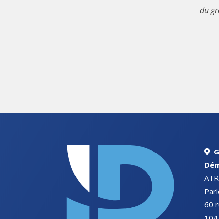
du gr
G
Dém
ATR
Par
60 r
1047