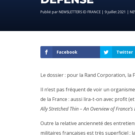
par
NEWSLETTERS ID FRANCE
|
9 juillet 2021
|
NE
Facebook
Twitter
Le dossier : pour la Rand Corporation, la F
Il n’est pas fréquent de voir un organisme
de la France : aussi lira-t-on avec profit (
Ally Stretched Thin – An Overview of France’
Outre la relative ancienneté des entretie
militaires françaises est très superficiel 