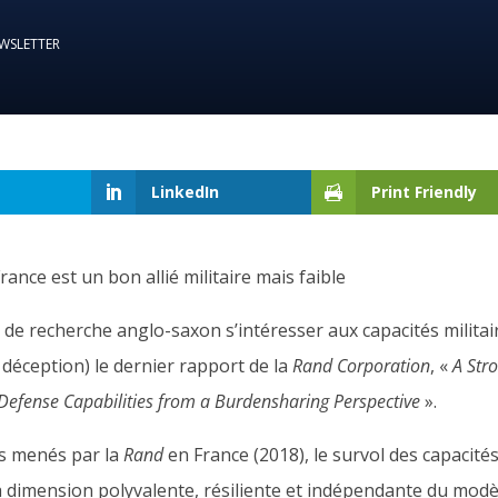
WSLETTER
LinkedIn
Print Friendly
rance est un bon allié militaire mais faible
 de recherche anglo-saxon s’intéresser aux capacités militai
et déception) le dernier rapport de la
Rand Corporation
, «
A Str
s Defense Capabilities from a Burdensharing Perspective
»
.
ns menés par la
Rand
en France (2018), le survol des capacité
; la dimension polyvalente, résiliente et indépendante du modè