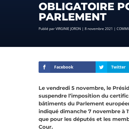
OBLIGATOIRE P
PARLEMENT
par
VIRGINIE JORON
|
8 novembre 2021
|
COMMU
Facebook
Twitter
Le vendredi 5 novembre, le Prési
suspendre l’imposition du certi
bâtiments du Parlement européen
indiqué dimanche 7 novembre à 17
que pour les députés et les membr
Cour.