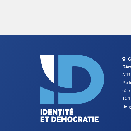
G
Dém
ATR
Par
60 r
1047
Belg