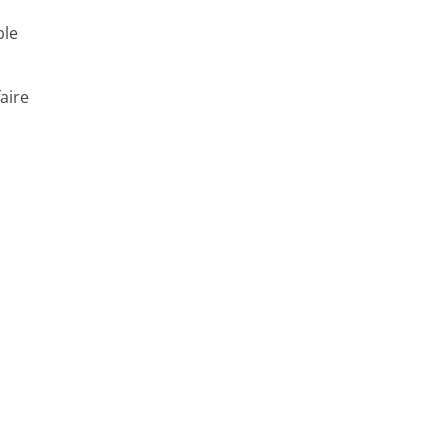
ble
aire