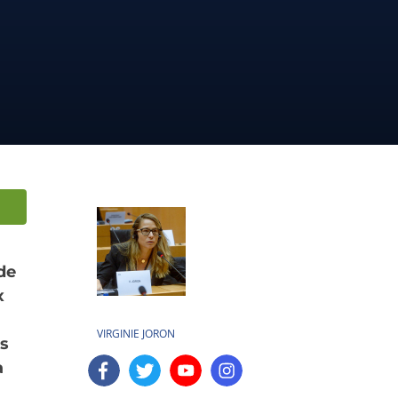
de
x
VIRGINIE JORON
es
a