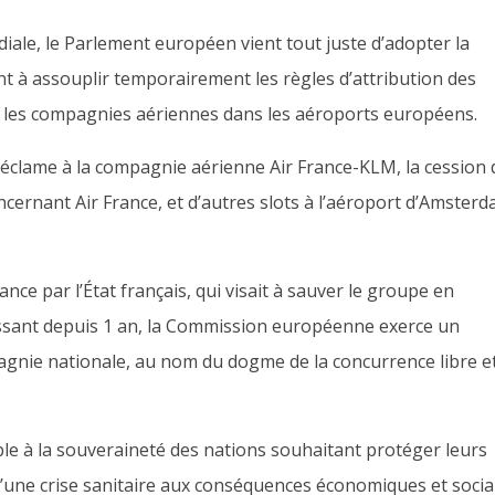
ale, l
e Parlement européen vient
tout juste d’adopter
la
nt à assouplir temporairement les règles d’attribution des
 les compagnies aériennes dans les aéroports européens.
clame à la compagnie aérienne Air France-KLM, la cession 
cernant Air France, et d’autres slots à l’aéroport d’Amster
ance par l’État français, qui visait à sauver le groupe en
ssant depuis 1 an, l
a C
ommission européenne exerce
un
agnie nationale
, au
nom du dogme de la concu
rrence libre e
ble à la souveraineté des nations souhaitant
protéger
leurs
’
une crise sanitaire aux conséquences économiques et socia