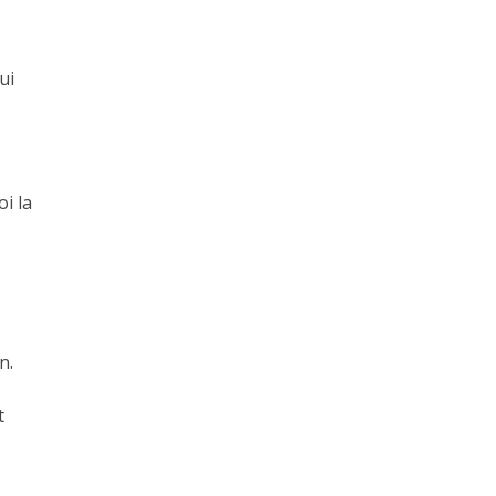
ui
i la
,
on
.
t