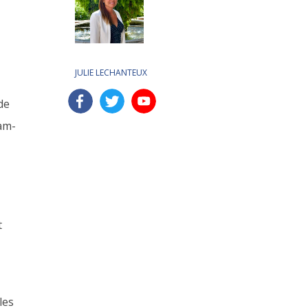
JULIE LECHANTEUX
de
dam-
t
les