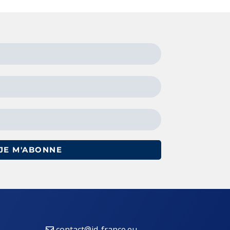
JE M'ABONNE
contact@id-france.eu