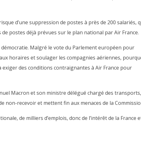
 risque d’une suppression de poste
s
à près de 200 salariés, q
s
de postes déjà prévu
es sur le plan national
par Air France.
la démocratie.
Malgré le vote du Parlement européen pour
neaux horaires et soulager les compagnies aériennes, pourquo
 exiger des conditions contraignantes à Air France pour
uel Macron et son ministre délégué chargé des transports
 de non-recevoir et mettent fin aux menaces de la Commissi
tionale,
de milliers d’emplois,
donc
de l’intérêt de la France e