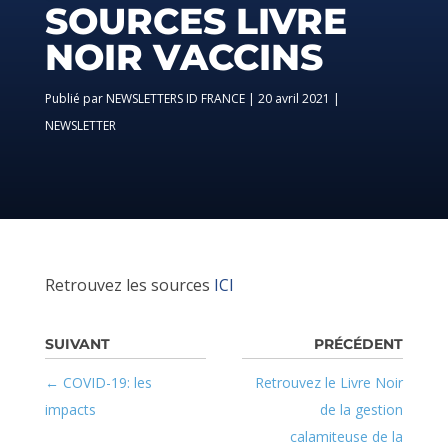
SOURCES LIVRE
NOIR VACCINS
par
NEWSLETTERS ID FRANCE
|
20 avril 2021
|
NEWSLETTER
Retrouvez les sources
ICI
COVID-19: les
Retrouvez le Livre Noir
impacts
de la gestion
calamiteuse de la