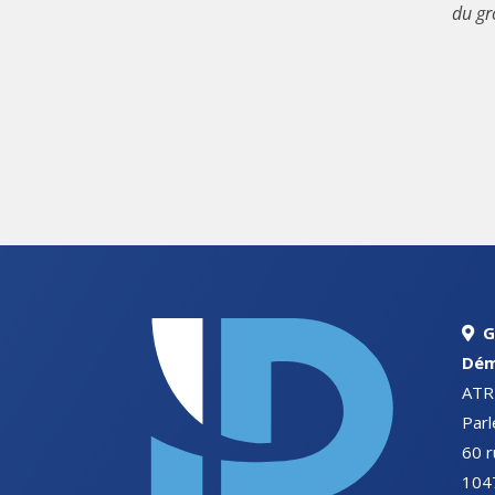
du gr
G
Dém
ATR
Par
60 r
1047