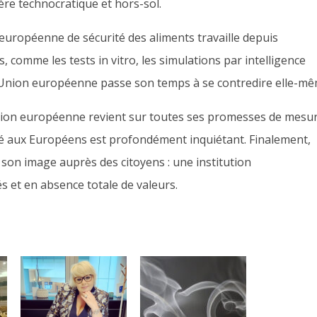
ère technocratique et hors-sol.
é européenne de sécurité des aliments travaille depuis
, comme les tests in vitro, les simulations par intelligence
i. L’Union européenne passe son temps à se contredire elle-m
on européenne revient sur toutes ses promesses de mesu
yé aux Européens est profondément inquiétant. Finalement,
on image auprès des citoyens : une institution
s et en absence totale de valeurs.