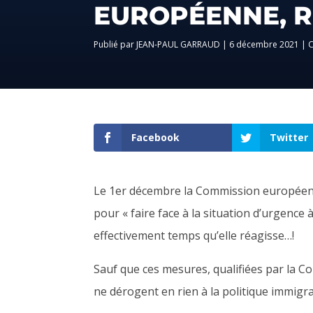
EUROPÉENNE, R
par
JEAN-PAUL GARRAUD
|
6 décembre 2021
|
Facebook
Twitter
Le 1
er
décembre la Commission européenn
pour « faire face à la situation d’urgence à
effectivement temps qu’elle réagisse…!
Sauf que ces mesures, qualifiées par la
C
o
ne dérogent en rien à la politique immigr