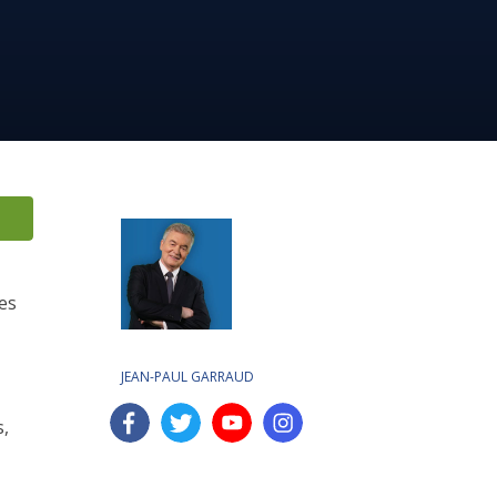
es
JEAN-PAUL GARRAUD
s,