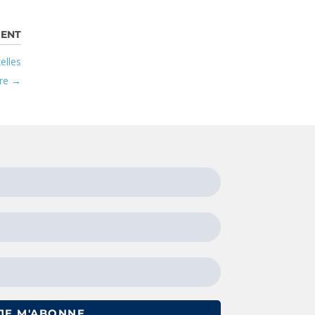
elles
re
JE M'ABONNE