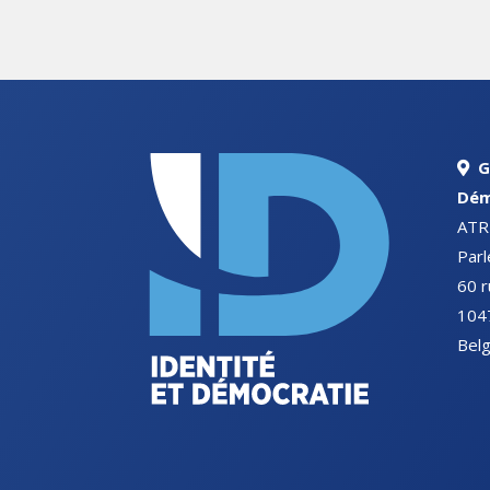
G
Dém
ATR
Par
60 r
1047
Belg