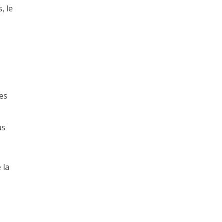
, le
des
us
 la
e