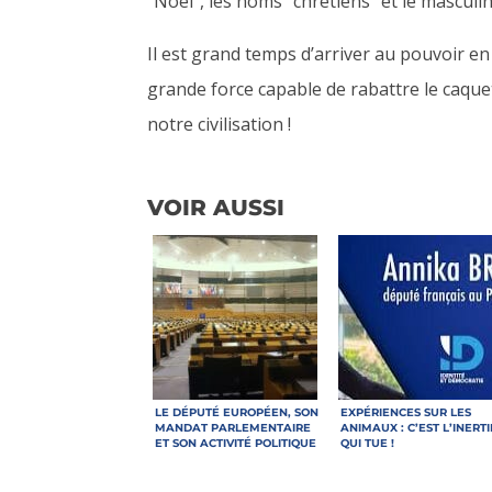
“Noël”, les noms “chrétiens” et le mascul
Il est grand temps d’arriver au pouvoir e
grande force capable de rabattre le caquet
notre civilisation
!
VOIR AUSSI
LE DÉPUTÉ EUROPÉEN, SON
EXPÉRIENCES SUR LES
MANDAT PARLEMENTAIRE
ANIMAUX : C’EST L’INERTI
ET SON ACTIVITÉ POLITIQUE
QUI TUE !