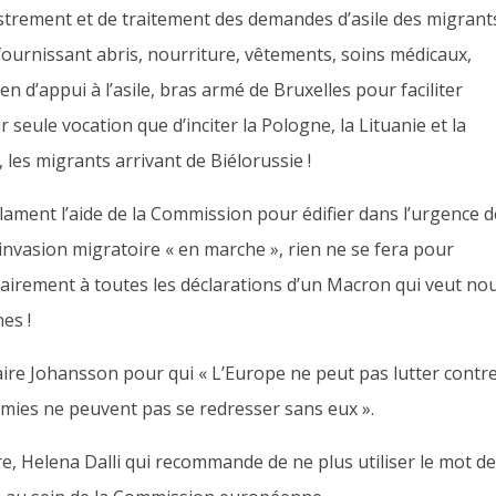
istrement et de traitement des demandes d’asile des migrants
fournissant abris, nourriture, vêtements, soins médicaux,
 d’appui à l’asile, bras armé de Bruxelles pour faciliter
r seule vocation que d’inciter la Pologne, la Lituanie et la
,
les migrants arrivant de Biélorussie !
ament l’aide de la Commission pour édifier dans l’urgence 
invasion migratoire « en marche », rien ne se fera pour
rairement à toutes les déclarations d’un Macron qui veut no
nes
!
re Johansson pour qui « L’Europe ne peut pas lutter contre
omies ne peuvent pas se redresser sans
eux
».
re,
H
elena
Dalli qui recommande de ne plus utiliser le mot d